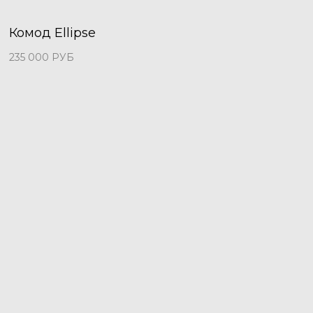
Комод Ellipse
235 000
РУБ